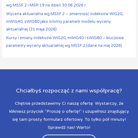
wg MSSF 2 i MSR 19 na dzień 30.06.2026 r.
Wycena aktuarialna wg MSSF 2 – zmienność indeksów WIG20,
mWIG40, sWIG80 jako istotny parametr modelu wyceny
aktuarialnej (31 maja 2026)
Kursy i zmiany indeksów WIG20, mWIG40 i sWIG80 – kluczowe
parametry wyceny aktuarialnej wg MSSF 2 (dane na maj 2026)
Chciałbyś rozpocząć z nami współpracę?
Chętnie przedstawimy Ci naszą ofertę. Wystarczy, że
klikniesz przycisk "Proszę o ofertę!" i uzupełnisz znajdujący
się tam prosty formularz ofertowy. To tylko pół minuty!
Sprawdź nas! Warto!