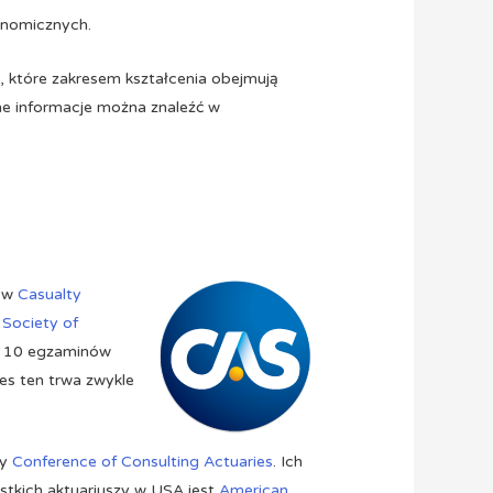
onomicznych.
, które zakresem kształcenia obejmują
jne informacje można znaleźć w
” w
Casualty
w
Society of
. 10 egzaminów
s ten trwa zwykle
zy
Conference of Consulting Actuaries
. Ich
ystkich aktuariuszy w USA jest
American