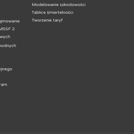
Modelowanie szkodowości
Tablice śmiertelności
Tworzenie taryf
ujmowanie
 MSSF 2
owych
hodnych
yjnego
gram