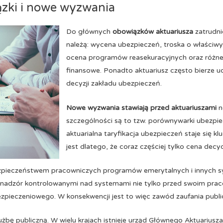
ązki i nowe wyzwania
Do głównych
obowiązków aktuariusza
zatrudn
należą: wycena ubezpieczeń, troska o właściw
ocena programów reasekuracyjnych oraz różneg
finansowe. Ponadto aktuariusz często bierze 
decyzji zakładu ubezpieczeń.
Nowe wyzwania stawiają przed aktuariuszami
n
szczególności są to tzw. porównywarki ubezpi
aktuarialna taryfikacja ubezpieczeń staje się 
jest dlatego, że coraz częściej tylko cena dec
ezpieczeństwem pracowniczych programów emerytalnych i innych 
 nadzór kontrolowanymi nad systemami nie tylko przed swoim pra
zpieczeniowego. W konsekwencji jest to więc zawód zaufania publ
użbę publiczną. W wielu krajach istnieje urząd Głównego Aktuariusza