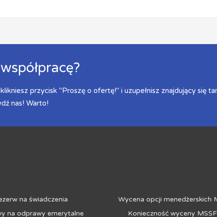
 współpracę?
likniesz przycisk "Proszę o ofertę!" i uzupełnisz znajdujący się t
wdź nas! Warto!
y na świadczenia
Wycena opcji, MSSF
ezerw na świadczenia
Wycena opcji menedżerskich
y na odprawy emerytalne
Konieczność wyceny MSSF