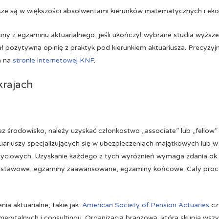
sze są w większości absolwentami kierunków matematycznych i ek
ny z egzaminu aktuarialnego, jeśli ukończył wybrane studia wyższe
ał pozytywną opinię z praktyk pod kierunkiem aktuariusza. Precyzy
h na
stronie internetowej KNF
.
krajach
 środowisko, należy uzyskać członkostwo „associate” lub „fellow
uariuszy specjalizujących się w ubezpieczeniach majątkowych lub 
życiowych. Uzyskanie każdego z tych wyróżnień wymaga zdania ok
odstawowe, egzaminy zaawansowane, egzaminy końcowe. Cały proce
ia aktuarialne, takie jak:
American Society of Pension Actuaries
c
merytalnych i consultingu. Organizacją branżową, która skupia wsz