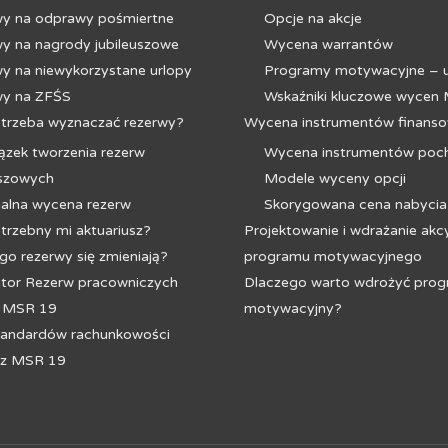
y na odprawy pośmiertne
Opcje na akcje
y na nagrody jubileuszowe
Wycena warrantów
y na niewykorzystane urlopy
Programy motywacyjne – 
wy na ZFŚS
Wskaźniki kluczowe wycen
 trzeba wyznaczać rezerwy?
Wycena instrumentów finans
zek tworzenia rezerw
Wycena instrumentów poc
uszowych
Modele wyceny opcji
ialna wycena rezerw
Skorygowana cena nabycia
trzebny mi aktuariusz?
Projektowanie i wdrażanie akc
go rezerwy się zmieniają?
programu motywacyjnego
ator Rezerw pracowniczych
Dlaczego warto wdrożyć pro
 MSR 19
motywacyjny?
tandardów rachunkowości
 z MSR 19