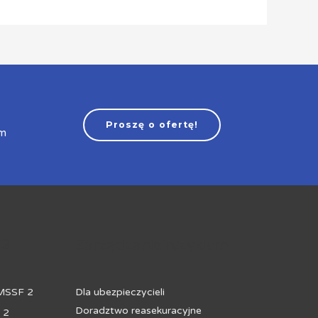
Proszę o ofertę!
am
 2
Zarządzanie ryzykiem
 MSSF 2
Dla ubezpieczycieli
Doradztwo reasekuracyjne
 2