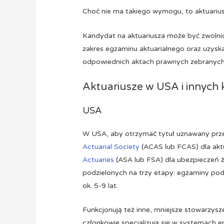
Choć nie ma takiego wymogu, to aktuariu
Kandydat na aktuariusza może być zwolnio
zakres egzaminu aktuarialnego oraz uzysk
odpowiednich aktach prawnych zebranyc
Aktuariusze w USA i innych 
USA
W USA, aby otrzymać tytuł uznawany przez
Actuarial Society
(ACAS lub FCAS) dla akt
Actuaries
(ASA lub FSA) dla ubezpieczeń 
podzielonych na trzy etapy: egzaminy p
ok. 5-9 lat.
Funkcjonują też inne, mniejsze stowarzyszen
członkowie specjalizują się w systemach e