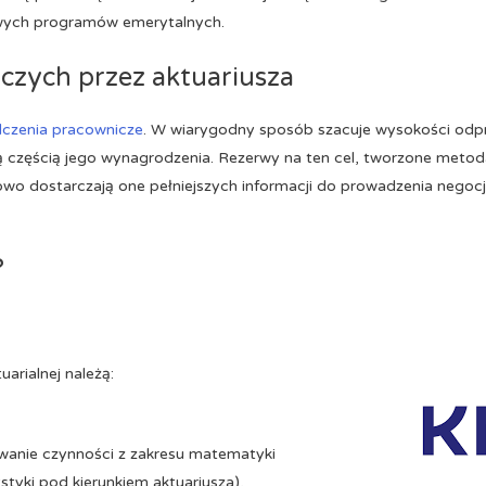
wych programów emerytalnych.
czych przez aktuariusza
dczenia pracownicze
. W wiarygodny sposób szacuje wysokości odpr
są częścią jego wynagrodzenia. Rezerwy na ten cel, tworzone metoda
wo dostarczają one pełniejszych informacji do prowadzenia negocj
?
uarialnej należą:
ywanie czynności z zakresu matematyki
styki pod kierunkiem aktuariusza),