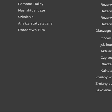
Edmond Halley
Rezerw
Nasi aktuariusze
Rezerw
Szkolenia
Rezerw
Analizy statystyczne
Rezer
Doradztwo PPK
Dlaczego
Obowią
jubile
Aktuar
Czy po
Dlacze
Kalkul
Zmiany w
Zmiany s
Szkolenie