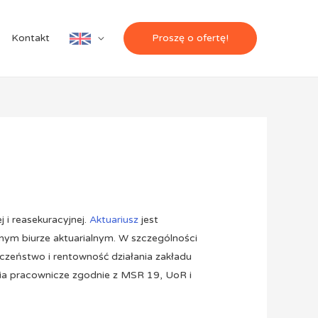
Actuarial
Kontakt
Proszę o ofertę!
office
 i reasekuracyjnej.
Aktuariusz
jest
nym biurze aktuarialnym. W szczególności
czeństwo i rentowność działania zakładu
enia pracownicze zgodnie z MSR 19, UoR i