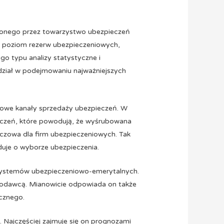
ionego przez towarzystwo ubezpieczeń
y poziom rezerw ubezpieczeniowych,
o typu analizy statystyczne i
udział w podejmowaniu najważniejszych
owe kanały sprzedaży ubezpieczeń. W
eczeń, które powodują, że wyśrubowana
kluczowa dla firm ubezpieczeniowych. Tak
yduje o wyborze ubezpieczenia.
systemów ubezpieczeniowo-emerytalnych.
codawcą. Mianowicie odpowiada on także
icznego.
. Najczęściej zajmuje się on prognozami