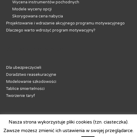
Wycena instrumentów pochodnych
Modele wyceny opcji
Skorygowana cena nabycia
Projektowanie i wdrażanie akcyjnego programu motywacyjnego
Dlaczego warto wdrożyć program motywacyjny?
Zarządzanie ryzykiem
Dla ubezpieczycieli
Doradztwo reasekuracyjne
Modelowanie szkodowości
Tablice śmiertelności
Tworzenie taryf
Nasza strona wykorzystuje pliki cookies (tzn. ciasteczka).
Zawsze możesz zmienić ich ustawienia w swojej przeglądarce.
wszystkie prawa zastrzeżone - copyright ©
Halley.pl Aktuariusze