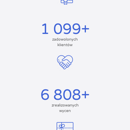
1 100
+
zadowolonych
klientów
7 818
+
zrealizowanych
wycen