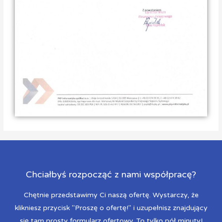
Chciałbyś rozpocząć z nami współpracę?
Chętnie przedstawimy Ci naszą ofertę. Wystarczy, że
klikniesz przycisk "Proszę o ofertę!" i uzupełnisz znajdujący
się tam prosty formularz ofertowy. To tylko pół minuty!