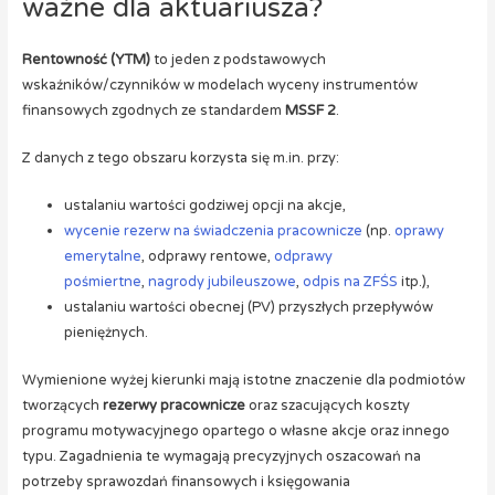
ważne dla aktuariusza?
Rentowność (YTM)
to jeden z podstawowych
wskaźników/czynników w modelach wyceny instrumentów
finansowych zgodnych ze standardem
MSSF 2
.
Z danych z tego obszaru korzysta się m.in. przy:
ustalaniu wartości godziwej opcji na akcje,
wycenie rezerw na świadczenia pracownicze
(np.
oprawy
emerytalne
, odprawy rentowe,
odprawy
pośmiertne
,
nagrody jubileuszowe
,
odpis na ZFŚS
itp.),
ustalaniu wartości obecnej (PV) przyszłych przepływów
pieniężnych.
Wymienione wyżej kierunki mają istotne znaczenie dla podmiotów
tworzących
rezerwy pracownicze
oraz szacujących koszty
programu motywacyjnego opartego o własne akcje oraz innego
typu. Zagadnienia te wymagają precyzyjnych oszacowań na
potrzeby sprawozdań finansowych i księgowania