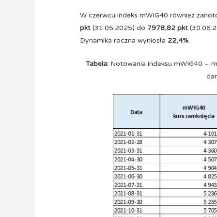
W czerwcu indeks mWIG40 również zanotow
pkt
(31.05.2025) do
7978,82 pkt
(30.06.2
Dynamika roczna wyniosła
22,4%
.
Tabela:
Notowania indeksu mWIG40 – mie
dan