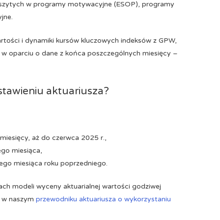
aszytych w programy motywacyjne (ESOP), programy
jne.
wartości i dynamiki kursów kluczowych indeksów z GPW,
e w oparciu o dane z końca poszczególnych miesięcy –
estawieniu aktuariusza?
 miesięcy, aż do czerwca 2025 r.,
go miesiąca,
ego miesiąca roku poprzedniego.
ach modeli wyceny aktuarialnej wartości godziwej
z w naszym
przewodniku aktuariusza o wykorzystaniu